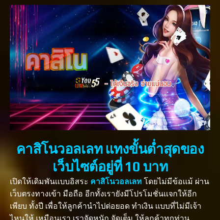
คาสิโนวอลเลท แทงขั้นต่ำสุดของ
เว็บไซต์อยู่ที่ 10 บาท
เปิดให้เดิมพันเเบบอิสระ
คาสิโนวอลเลท
โดยไม่มีข้อเเม้ ผ่าน
เว็บตรงทางเข้า มือถือ อีกทั้งเรายังมีโปรโมชั่นเเจกให้อีก
เพียบ ทั้งปี เพื่อให้ลูกค้านำไปต่อยอด ทำเงิน เเบบที่ไม่มีเจ้า
ไหนให้ เหมือนเรา เราจัดหนัก จัดเต็ม ให้ลูกค้าทุกท่าน