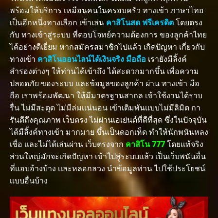
พร้อมให้บริการ เหมือนคนในครอบครัว ทางเข้า ภาษาไทย
เป็นอีกหนึ่งทางเลือก เข้าเล่น
คาสิโนสด ฟรีเครดิต
โดยตรง
กับ ทางเข้าสู่ระบบ ที่ตอบโจทย์ความต้องการ ของลูกค้าไทย
ได้อย่างดีเยี่ยม หากสมัครสมาชิกไปเเล้ว เกิดปัญหา เกี่ยวกับ
ทางเข้า
คาสิโนออนไลน์ได้เงินจริง มือถือ
เรายังมีลิ้งค์
สำรองต่างๆ ให้ท่านได้เข้าถึง ได้สะดวกมากขึ้น เพื่อความ
ปลอดภัย ของระบบ เเละข้อมูลของลูกค้า ผ่าน ทางเข้า มือ
ถือ เราพร้อมพัฒนา ให้มีมาตรฐานสากล เข้าใช้งานได้ราบ
รื่น ไม่มีสะดุด ไม่มีล่มเเน่นอน เข้าเดิมพันเเบบไม่มีลิมิต กา
รันตีถึงคุณภาพ เว็บตรง ไม่ผ่านเอเย่นต์ที่ดีที่สุด ซึ่งในปัจจุบัน
ได้มีลิ้งค์ทางเข้า มากมาย ขึ้นเป็นดอกเห็ด ทำให้นักพนันหลง
เชื่อ เเละไม่ได้เล่นผ่าน เว็บตรงจาก
คาสิโน 777
โดยเเท้จริง
ส่วนใหญ่มักจะเกิดปัญหา เข้าไปสู่ระบบเเล้ว เป็นเว็บพนันอื่น
ที่เเอบอ้างบ้าง เเละหลอกลวง นำข้อมูลท่าน ไปใช้ประโยชน์
เเบบอื่นบ้าง