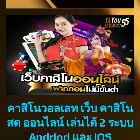
คาสิโนวอลเลท เว็บ คาสิโน
สด ออนไลน์ เล่นได้ 2 ระบบ
Andriod และ iOS