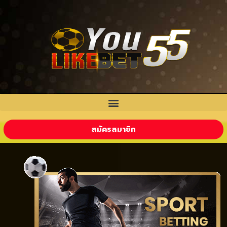
สมัครสมาชิก