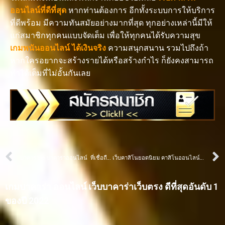
ออนไลน์ที่ดีที่สุด
หากท่านต้องการ อีกทั้งระบบการให้บริการ
ที่ดีพร้อม มีความทันสมัยอย่างมากที่สุด ทุกอย่างเหล่านี้มีให้
แก่สมาชิกทุกคนแบบจัดเต็ม เพื่อให้ทุกคนได้รับความสุข
เกมพนันออนไลน์ ได้เงินจริง
ความสนุกสนาน รวมไปถึงถ้า
หากใครอยากจะสร้างรายได้หรือสร้างกำไร ก็ยังคงสามารถ
ทำได้เต็มที่ไม่อั้นกันเลย
บาคาร่าsa บาคาร่าออนไลน์ ที่เชื่อถือได้100% โดย เว็บบาคาร่าที่ดีที่สุด
เว็บคาสิโนยอดนิยม คาสิโนออนไลน์ได้เงินจริง มือถือ เดิมพันขั้นต่ำ 10 บาท
เกมบาคาร่า ออนไลน์ เว็บบาคาร่าเว็บตรง ดีที่สุดอันดับ 1
ของปี 2022