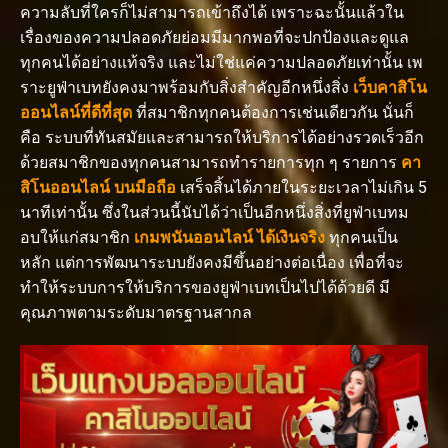
ความลับที่ใครก็ไม่สามารถเข้าถึงได้ เพราะฉะนั้นแล้วใน
เรื่องของความปลอดภัยย่อมมีมากพอที่จะปกป้องและดูแล
ทุกคนได้อย่างแท้จริง และไม่ใช่แค่ความปลอดภัยเท่านั้น เพ
ราะยูฟ่าเบทยังคงมาพร้อมกับสิ่งสำคัญอีกหนึ่งสิ่ง
เว็บคาสิโน
ออนไลน์ที่ดีที่สุด
ที่สมาชิกทุกคนต้องการเช่นเดียวกัน นั่นก็
คือ ระบบที่ทันสมัยและสามารถให้บริการได้อย่างรวดเร็วอีก
ด้วยสมาชิกของทุกคนสามารถทำรายการทุก ๆ รายการ
คา
สิโนออนไลน์ บนมือถือ
เสร็จสิ้นได้ภายในระยะเวลาไม่เกิน 5
นาทีเท่านั้น ซึ่งในส่วนนี้นับได้ว่าเป็นอีกหนึ่งสิ่งที่ยูฟ่าเบทม
อบให้แก่สมาชิก
เกมพนันออนไลน์ ได้เงินจริง
ทุกคนเป็น
หลัก แต่การพัฒนาระบบยังคงมีขึ้นอย่างต่อเนื่อง เพื่อที่จะ
ทำให้ระบบการให้บริการของยูฟ่าเบทเป็นไปได้ด้วยดี มี
คุณภาพตามระดับมาตรฐานสากล