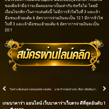
ของฝั่งเจ้ามือว่าจะมีผลออกมาเป็นเท่ากับ 6หรือไม่ โดยมี
เงื่อนไขกติกาในการเล่นดังนี้ ไม่มีการจั่วไพ่ใบที่ 3 และเจ้า
มือชนะด้วยแต้ม 6 อัตราการจ่ายเงินจะเป็น 12:1 มีการจั่วไพ่
ใบที่ 3 และเจ้ามือชนะด้วยแต้ม 6 อัตราการจ่ายเงินจะเป็น
20:1
วิเคราะห์ผลบอล แทงบอลสด แทงสดๆตลอด 90 นาที กับ เว็บแทงบอลออนไลน์ ที่ดีที่สุด
บาคาร่ากลุ่มนําเล่น เลือก เดิมพันบาคาร่าออนไลน์ กับ เว็บบาคาร่า 24 ชั่วโมง
เกมบาคาร่า ออนไลน์ เว็บบาคาร่าเว็บตรง ดีที่สุดอันดับ 1