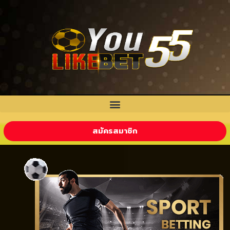
สมัครสมาชิก