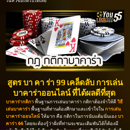
ในหัวข้อถัดไปได้เลย
สูตร บา คา ร่า 99 เคล็ดลับ การเล่น
บาคาร่าออนไลน์ ที่ได้ผลดีที่สุด
บาคาร่ากติกา
พื้นฐานการเล่นบาคาร่า กติกาต้องจำให้ดี
วิธี
เล่นบาคาร่า
พื้นฐานที่ท่านต้องศึกษาและเข้าใจใน
การเล่น
บาคาร่าออนไลน์
ให้มาก คือ กติกาในการนับแต้มนั่นเอง
บา
คาร่า 66
โดยจะต้องรู้ว่าฝั่งที่ท่านจะชนะเดิมพันได้ก็ต้องมี