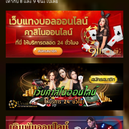
เท่ากับ 8 และ 9 ชนะไปเลย