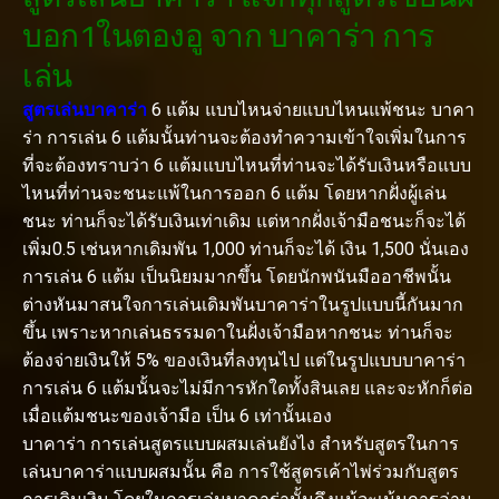
บอก1ในตองอู จาก บาคาร่า การ
เล่น
สูตรเล่นบาคาร่า
6 แต้ม แบบไหนจ่ายแบบไหนแพ้ชนะ บาคา
ร่า การเล่น 6 แต้มนั้นท่านจะต้องทำความเข้าใจเพิ่มในการ
ที่จะต้องทราบว่า 6 แต้มแบบไหนที่ท่านจะได้รับเงินหรือแบบ
ไหนที่ท่านจะชนะแพ้ในการออก 6 แต้ม โดยหากฝั่งผู้เล่น
ชนะ ท่านก็จะได้รับเงินเท่าเดิม แต่หากฝั่งเจ้ามือชนะก็จะได้
เพิ่ม0.5 เช่นหากเดิมพัน 1,000 ท่านก็จะได้ เงิน 1,500 นั่นเอง
การเล่น 6 แต้ม เป็นนิยมมากขึ้น โดยนักพนันมืออาชีพนั้น
ต่างหันมาสนใจการเล่นเดิมพันบาคาร่าในรูปแบบนี้กันมาก
ขึ้น เพราะหากเล่นธรรมดาในฝั่งเจ้ามือหากชนะ ท่านก็จะ
ต้องจ่ายเงินให้ 5% ของเงินที่ลงทุนไป แต่ในรูปแบบบาคาร่า
การเล่น 6 แต้มนั้นจะไม่มีการหักใดทั้งสินเลย และจะหักก็ต่อ
เมื่อแต้มชนะของเจ้ามือ เป็น 6 เท่านั้นเอง
บาคาร่า การเล่นสูตรแบบผสมเล่นยังไง สำหรับสูตรในการ
เล่นบาคาร่าแบบผสมนั้น คือ การใช้สูตรเค้าไพ่ร่วมกับสูตร