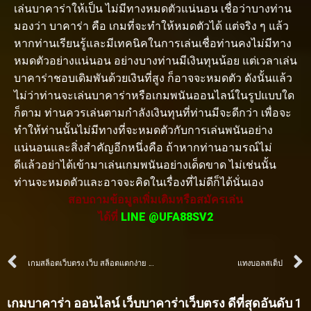
เล่นบาคาร่าให้เป็น ไม่มีทางหมดตัวแน่นอน เชื่อว่าบางท่าน
มองว่า บาคาร่า คือ เกมที่จะทำให้หมดตัวได้ แต่จริง ๆ แล้ว
หากท่านเรียนรู้และมีเทคนิคในการเล่นเชื่อท่านคงไม่มีทาง
หมดตัวอย่างแน่นอน อย่างบางท่านมีเงินทุนน้อย แต่เวลาเล่น
บาคาร่าชอบเดิมพันด้วยเงินที่สูง ก็อาจจะหมดตัว ดังนั้นแล้ว
ไม่ว่าท่านจะเล่นบาคาร่าหรือเกมพนันออนไลน์ในรูปแบบใด
ก็ตาม ท่านควรเล่นตามกำลังเงินทุนที่ท่านมีจะดีกว่า เพื่อจะ
ทำให้ท่านนั้นไม่มีทางที่จะหมดตัวกับการเล่นพนันอย่าง
แน่นอนและสิ่งสำคัญอีกหนึ่งคือ ถ้าหากท่านอามรณ์ไม่
ดีแล้วอย่าได้เข้ามาเล่นเกมพนันอย่างเด็ดขาด ไม่เช่นนั้น
ท่านจะหมดตัวและอาจจะคิดในเรื่องที่ไม่ดีก็ได้นั่นเอง
สอบถามข้อมูลเพิ่มเติมหรือสมัครเล่น
ได้ที่
LINE
@UFA88SV2
เกมสล็อตเว็บตรง เว็บ สล็อตแตกง่าย ที่มาใหม่ล่าสุดปี 2022
แทงบอลสเต็ป
เกมบาคาร่า ออนไลน์ เว็บบาคาร่าเว็บตรง ดีที่สุดอันดับ 1