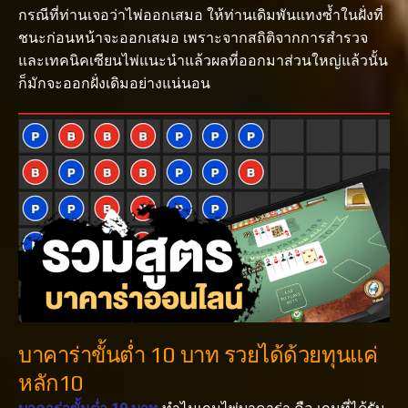
กรณีที่ท่านเจอว่าไพ่ออกเสมอ ให้ท่านเดิมพันแทงซ้ำในฝั่งที่
ชนะก่อนหน้าจะออกเสมอ เพราะจากสถิติจากการสำรวจ
และเทคนิคเซียนไพ่แนะนำแล้วผลที่ออกมาส่วนใหญ่แล้วนั้น
ก็มักจะออกฝั่งเดิมอย่างแน่นอน
บาคาร่าขั้นต่ำ 10 บาท รวยได้ด้วยทุนแค่
หลัก10