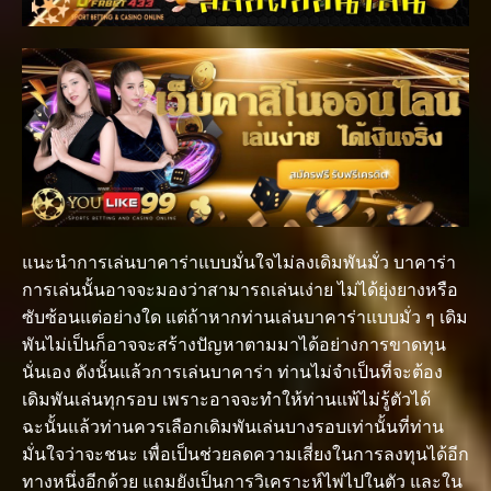
แนะนำการเล่นบาคาร่าแบบมั่นใจไม่ลงเดิมพันมั่ว บาคาร่า
การเล่นนั้นอาจจะมองว่าสามารถเล่นเง่าย ไม่ได้ยุ่งยางหรือ
ซับซ้อนแต่อย่างใด แต่ถ้าหากท่านเล่นบาคาร่าแบบมั่ว ๆ เดิม
พันไม่เป็นก็อาจจะสร้างปัญหาตามมาได้อย่างการขาดทุน
นั่นเอง ดังนั้นแล้วการเล่นบาคาร่า ท่านไม่จำเป็นที่จะต้อง
เดิมพันเล่นทุกรอบ เพราะอาจจะทำให้ท่านแพ้ไม่รู้ตัวได้
ฉะนั้นแล้วท่านควรเลือกเดิมพันเล่นบางรอบเท่านั้นที่ท่าน
มั่นใจว่าจะชนะ เพื่อเป็นช่วยลดความเสี่ยงในการลงทุนได้อีก
ทางหนึ่งอีกด้วย แถมยังเป็นการวิเคราะห์ไพ่ไปในตัว และใน