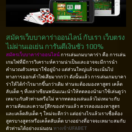
สมัครเว็บบาคาร่าออนไลน์ กับเรา เว็บตรง
ไม่ผ่านเอเย่น การันตีเงินชัว 100%
สมัครเว็บบาคาร่าออนไลน์
การเล่นเกมบาคาร่า คือ การเล่น
เกมไพ่ที่มีการวิเคราะห์ความน่าเป็นและอาจจะมีการนำ
คำนวณตัวเลขมาใช้อยู่บ้าง แต่ส่วนใหญ่แล้วจะเน้นไป
ทางการออกเค้าไพ่เสียมากกว่า ดังนั้นแล้ว การเล่นเกมบาคา
ร่าให้ได้กำไรมากขึ้นกว่าเดิม ท่านจะต้องมองหาสูตร เคล็ด
ลับเด็ด ๆ ที่เหล่าเซียนพนันแนะนำให้ทดลองนำมาใช้เล่นดูว่า
เหมาะกับตัวท่านหรือไม่ หากทดลองเล่นแล้วไม่เหมาะกับ
ความคิดและความรู้สึกของท่านแล้ว ควรลองมองหาสูตร
และเคล็ดลับเด็ด ๆ ใหม่จะดีกว่า แต่อย่างไรแล้วเราเชื่อต้อง
สูตรบางสูตรหรือเคล็ดลับเด็ด บางอย่างที่อาจจะเหมาะสมกับ
ตัวท่านได้อย่างแน่นอน
ทางเข้าUFABET