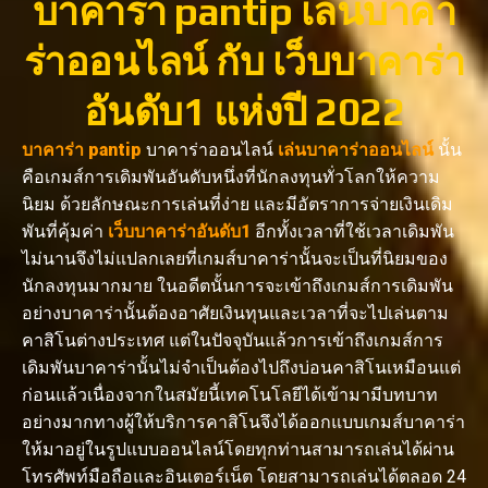
บาคาร่า pantip เล่นบาคา
ร่าออนไลน์ กับ เว็บบาคาร่า
อันดับ1 แห่งปี 2022
บาคาร่า pantip
บาคาร่าออนไลน์
เล่นบาคาร่าออนไลน์
นั้น
คือเกมส์การเดิมพันอันดับหนึ่งที่นักลงทุนทั่วโลกให้ความ
นิยม ด้วยลักษณะการเล่นที่ง่าย และมีอัตราการจ่ายเงินเดิม
พันที่คุ้มค่า
เว็บบาคาร่าอันดับ1
อีกทั้งเวลาที่ใช้เวลาเดิมพัน
ไม่นานจึงไม่แปลกเลยที่เกมส์บาคาร่านั้นจะเป็นที่นิยมของ
นักลงทุนมากมาย ในอดีตนั้นการจะเข้าถึงเกมส์การเดิมพัน
อย่างบาคาร่านั้นต้องอาศัยเงินทุนและเวลาที่จะไปเล่นตาม
คาสิโนต่างประเทศ แต่ในปัจจุบันแล้วการเข้าถึงเกมส์การ
เดิมพันบาคาร่านั้นไม่จำเป็นต้องไปถึงบ่อนคาสิโนเหมือนแต่
ก่อนแล้วเนื่องจากในสมัยนี้เทคโนโลยีได้เข้ามามีบทบาท
อย่างมากทางผู้ให้บริการคาสิโนจึงได้ออกแบบเกมส์บาคาร่า
ให้มาอยู่ในรูปแบบออนไลน์โดยทุกท่านสามารถเล่นได้ผ่าน
โทรศัพท์มือถือและอินเตอร์เน็ต โดยสามารถเล่นได้ตลอด 24