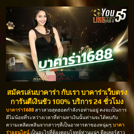
สมัครเล่นบาคาร่า กับเรา บาคาร่าเว็บตรง
การันตีเงินชัว 100% บริการ 24 ชั่วโมง
บาคาร่า1688
สาวสวยสุดฮอตกำลังรอท่านอยู่ คงจะเป็นการ
ดีไม่น้อยที่ระหว่างเวลาที่ท่านหาเงินนั้นท่านจะได้พบกับ
ความเพลิดเพลินจากสาวๆที่เป็นอาหารตาของหนุ่มๆ
บาคา
ร่าออนไลน์
เป็นอะไรที่ต้องตอบโจทย์ท่านแน่ๆ ดีลเลอร์สาว