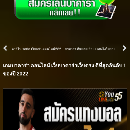
คาสิโน รอยัล เว็บพนันออนไลน์ที่ดีที่สุด เล่นได้จ่ายเงินจริง 100 %
บาคาร่า คืนยอดเสีย เล่นยังไงก็บวก เกมส์บาคาร่า ที่คุ้มค่าที่สุด บาคาร่าอันดับ 1
เกมบาคาร่า ออนไลน์ เว็บบาคาร่าเว็บตรง ดีที่สุดอันดับ 1
ของปี 2022