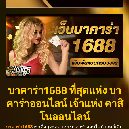
บาคาร่า1688 ที่สุดแห่ง บา
คาร่าออนไลน์ เจ้าแห่ง คาสิ
โนออนไลน์
บาคาร่า1688
เราคือสุดยอดแห่ง บาคาร่าออนไลน์ เกมส์เดิม