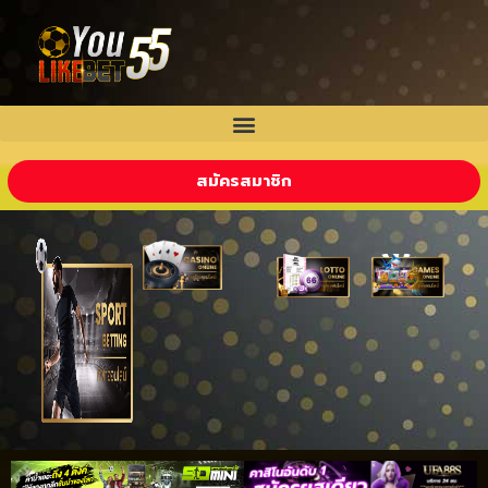
สมัครสมาชิก