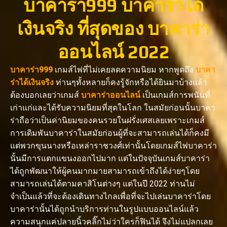
บาคาร่า999 บาคาร่าได้
เงินจริง ที่สุดของ บาคาร่า
ออนไลน์ 2022
บาคาร่า999
เกมส์ไพ่ที่ไม่เคยลดความนิยม หากพูดถึง
บาคา
ร่าได้เงินจริง
ท่านๆทั้งหลายก็คงรู้จักหรือได้ยินมาบ้างแล้ว
ต้องบอกเลยว่าเกมส์
บาคาร่าออนไลน์
เป็นเกมส์การพนันที่
เก่าแก่และได้รับความนิยมที่สุดในโลก ในสมัยก่อนนั้นบาคา
ร่าถือว่าเป็นค่านิยมของคนรวยในฝรั่งเศสเลยเพราะเกมส์
การเดิมพันบาคาร่าในสมัยก่อนผู้ที่จะสามารถเล่นได้ก็คงมี
แต่พวกขุนนางหรือเหล่าราชวงศ์เท่านั้นโดยเกมส์ไพ่บาคาร่า
นั้นมีการแตกแขนงออกไปมาก แต่ในปัจจุบันเกมส์บาคาร่า
ได้ถูกพัฒนาให้ผู้คนมากมายสามารถเข้าถึงได้ง่ายๆโดย
สามารถเล่นได้ตามคาสิโนต่างๆ แต่ในปี 2022 ท่านไม่
จำเป็นแล้วที่จะต้องเดินทางไกลเพื่อที่จะไปเล่นบาคาร่าโดย
บาคาร่านั้นได้ถูกนำบริการท่านในรูปแบบออนไลน์แล้ว
ความสนุกแค่ปลายนิ้วคลิ๊กไม่ว่าใครก็ฟินได้ จึงไม่แปลกเลย