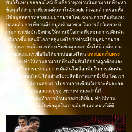
พันวิธีแทงบอลออนไลน์ ซึ่งเชื่อว่าทุกท่านนั้นสามารถที่จะหา
ข้อมูลได้ง่าย ๆ เพียงกดค้นหาในGoogle ก็เจอแล้ว พร้อมทั้ง
มีข้อมูลหลากหลายแบบมากมาย โดยเฉพาะการเดิมพันแทง
บอลแล้ว การที่ท่านมีข้อมูลเข้ามาช่วยในการคิดวิเคราะห์
เกมการแข่งขัน ยิ่งช่วยให้ท่านมีโอกาสที่จะชนะการเดิมพัน
ได้มากขึ้น และมีโอกาสสูง แต่ใช่ว่าท่านมีข้อมูลมากมาย
หลากหลายแล้ว ควรที่จะเช็คข้อมูลเหล่านั้นให้ดีว่ามีความ
ถูกต้องและน่าเชื่อถือได้มากน้อยแค่ไหน
แทงบอลเว็บตรง
เพราะจะทำให้ท่านสามารถที่จะเดิมพันได้อย่างถูกต้องและ
แม่นยำในการประกอบการตัดสินใจเลือกทีมในการเดิมพัน
แทงบอลออนไลน์ ได้อย่างมีประสิทธิภาพมากยิ่งขึ้น โดยเรา
ขอแนะนำให้ท่านลองเข้าไปอ่านการเขียนวิเคราะห์ผลบอล
ของเหล่าเซียนบอลและกูรูดู เพราะท่านเหล่านี้มี
ประสบการณ์และทำการบ้านมาอย่างดีเยี่ยม ทำให้ท่าน
สามารถนำมาใช้เป็นข้อมูลในการเดิมพันแทงบอลได้ดี