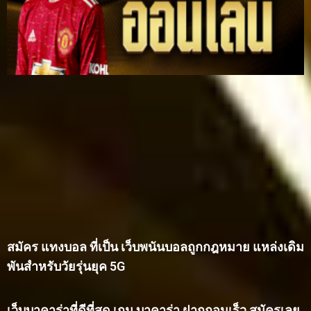
สมัคร แทงบอล ที่เป็น เว็บพนันบอลถูกกฎหมาย แหล่งเดิม
พันสำหรับวัยรุ่นยุค 5G
เว็บบาคาร่าที่ดีที่สุด เกม บาคาร่า ฝากถอนเร็ว สมัครเลย