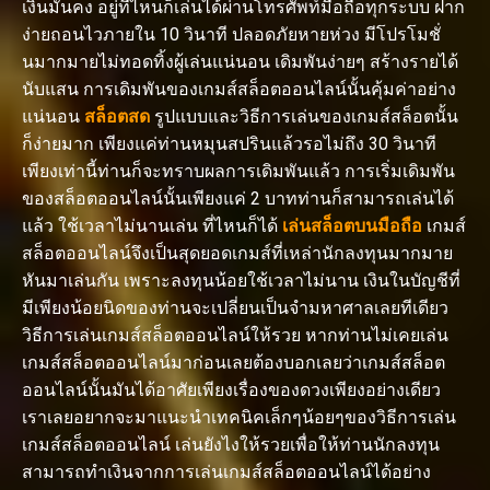
เงินมั่นคง อยู่ที่ไหนก็เล่นได้ผ่านโทรศัพท์มือถือทุกระบบ ฝาก
ง่ายถอนไวภายใน 10 วินาที ปลอดภัยหายห่วง มีโปรโมชั่
นมากมายไม่ทอดทิ้งผู้เล่นแน่นอน เดิมพันง่ายๆ สร้างรายได้
นับแสน การเดิมพันของเกมส์สล็อตออนไลน์นั้นคุ้มค่าอย่าง
แน่นอน
สล็อตสด
รูปแบบและวิธีการเล่นของเกมส์สล็อตนั้น
ก็ง่ายมาก เพียงแค่ท่านหมุนสปรินแล้วรอไม่ถึง 30 วินาที
เพียงเท่านี้ท่านก็จะทราบผลการเดิมพันแล้ว การเริ่มเดิมพัน
ของสล็อตออนไลน์นั้นเพียงแค่ 2 บาทท่านก็สามารถเล่นได้
แล้ว ใช้เวลาไม่นานเล่น ที่ไหนก็ได้
เล่นสล็อตบนมือถือ
เกมส์
สล็อตออนไลน์จึงเป็นสุดยอดเกมส์ที่เหล่านักลงทุนมากมาย
หันมาเล่นกัน เพราะลงทุนน้อยใช้เวลาไม่นาน เงินในบัญชีที่
มีเพียงน้อยนิดของท่านจะเปลี่ยนเป็นจำมหาศาลเลยทีเดียว
วิธีการเล่นเกมส์สล็อตออนไลน์ให้รวย หากท่านไม่เคยเล่น
เกมส์สล็อตออนไลน์มาก่อนเลยต้องบอกเลยว่าเกมส์สล็อต
ออนไลน์นั้นมันได้อาศัยเพียงเรื่องของดวงเพียงอย่างเดียว
เราเลยอยากจะมาแนะนำเทคนิคเล็กๆน้อยๆของวิธีการเล่น
เกมส์สล็อตออนไลน์ เล่นยังไงให้รวยเพื่อให้ท่านนักลงทุน
สามารถทำเงินจากการเล่นเกมส์สล็อตออนไลน์ได้อย่าง