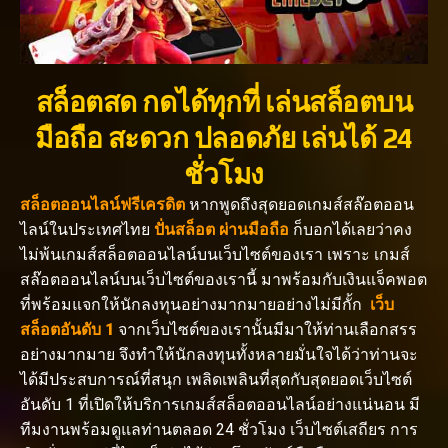
สล็อตสด กดได้ทุกที่ เล่นสล็อตบน
มือถือ สะดวก ปลอดภัย เล่นได้ 24
ชั่วโมง
สล็อตออนไลน์ฟรีเครดิต
หากพูดถึงสุดยอดเกมส์สล๊อตออน
ไลน์ในประเทศไทย
ปั่นสล็อต ผ่านมือถือ
ก็บอกได้เลยว่าคง
ไม่พ้นเกมส์สล็อตออนไลน์บนเว็บไซต์ของเรา เพราะ เกมส์
สล๊อตออนไลน์บนเว็บไซต์ของเรานี้ มาพร้อมกับเงินแจ็คพอต
ที่พร้อมแจกให้นักลงทุนอย่างมากมายอย่างไม่มีกั้ก
เว็บ
สล็อตอันดับ 1
จากเว็บไซต์ของเรานั้นมีมาให้ท่านเลือกสรร
อย่างมากมาย จึงทำให้นักลงทุนทั้งหลายมั่นใจได้ว่าท่านจะ
ได้มีประสบการณ์ที่สนุก เพลิดเพลินที่สุดกับสุดยอดเว็บไซต์
อันดับ 1 ที่เปิดให้บริการเกมส์สล็อตออนไลน์อย่างแน่นอน มี
ทีมงานพร้อมดูแลท่านตลอด 24 ชั่วโมง เว็บไซต์เสถียร การ