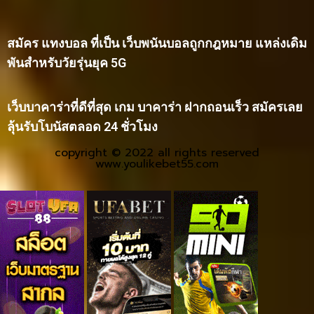
สมัคร แทงบอล ที่เป็น เว็บพนันบอลถูกกฎหมาย แหล่งเดิม
พันสำหรับวัยรุ่นยุค 5G
เว็บบาคาร่าที่ดีที่สุด เกม บาคาร่า ฝากถอนเร็ว สมัครเลย
ลุ้นรับโบนัสตลอด 24 ชั่วโมง
copyright © 2022 all rights reserved
www.youlikebet55.com