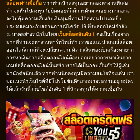
สล็อต ผ่านมือถือ
หากท่ากนักลงทุนอยากลองหางานพิเศษ
ทำ จะหันไปลงทุนกับบิดคอยท์ก็มีการผันผวนอย่างมากอาจ
จะไม่คุ้มความเสี่ยงกับเงินทุนที่ท่านได้ลงทุนไป แถมยิ่ง
ประจบเหมาะกับสถานการณ์โควิด 19 ที่ระลอกใหม่กำลัง
ระบาดอย่างหนักในไทย
เว็บสล็อตอันดับ 1
คงเป็นเรื่องยาก
มากที่ท่านจะหางานพาร์ทไทม์ทำ เราขอแนะนำเกมส์สล็อต
ออนไลน์เกมส์ที่จะเปลี่ยนความคิดว่าเงินทองเป็นเรื่องหายาก
การหาเงินจากสล็อตออนไลน์ต้องบอกเลยว่าการหาเงินจาก
เกมส์สล็อตออนไลน์นั้นสร้างรายได้เป็นกอบเป็นกำให้ผู้เล่น
มานักต่อนักแล้ว หากท่านนักลงทุนมีความสนใจที่จะเล่น เรา
ขอแนะนำเว็บไซต์ที่มีโปรโมชั่นดีๆมากมายรอท่านอยู่ สมัคร
ได้แล้ววันนี้ เว็บไซต์อันดับ 1 ที่นักลงทุนไห้ความเชื่อมั่น