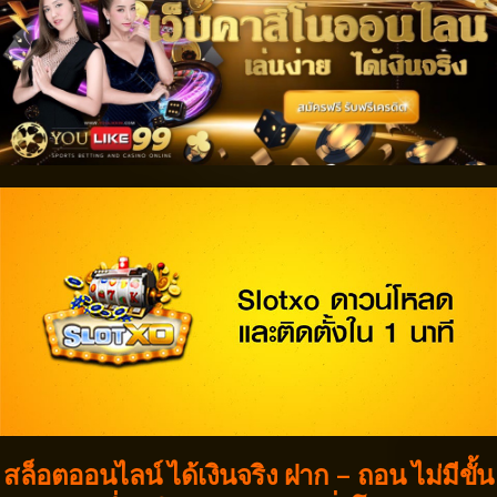
สล็อตออนไลน์ ได้เงินจริง ฝาก – ถอน ไม่มีขั้น