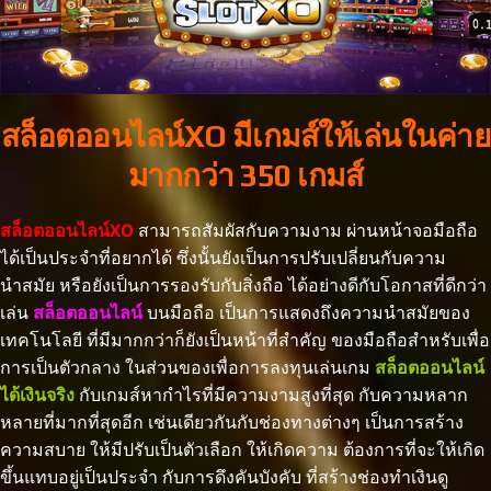
สล็อตออนไลน์XO มีเกมส์ให้เล่นในค่าย
มากกว่า 350 เกมส์
สล็อตออนไลน์XO
สามารถสัมผัสกับความงาม ผ่านหน้าจอมือถือ
ได้เป็นประจำที่อยากได้ ซึ่งนั้นยังเป็นการปรับเปลี่ยนกับความ
นำสมัย หรือยังเป็นการรองรับกับสิ่งถือ ได้อย่างดีกับโอกาสที่ดีกว่า
เล่น
สล็อตออนไลน์
บนมือถือ เป็นการแสดงถึงความนำสมัยของ
เทคโนโลยี ที่มีมากกว่าก็ยังเป็นหน้าที่สำคัญ ของมือถือสำหรับเพื่อ
การเป็นตัวกลาง ในส่วนของเพื่อการลงทุนเล่นเกม
สล็อตออนไลน์
ได้เงินจริง
กับเกมส์หากำไรที่มีความงามสูงที่สุด กับความหลาก
หลายที่มากที่สุดอีก เช่นเดียวกันกับช่องทางต่างๆ เป็นการสร้าง
ความสบาย ให้มีปรับเป็นตัวเลือก ให้เกิดความ ต้องการที่จะให้เกิด
ขึ้นแทบอยู่เป็นประจำ กับการดึงคันบังคับ ที่สร้างช่องทำเงินดู