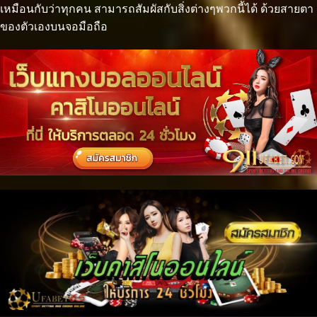
เหมือนกับว่าทุกคน สามารถสัมผัสกับสิ่งต่างๆพวกนี้ได้ ด้วยสายตา
ของตัวเองบนจอมือถือ