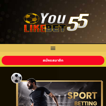
สมัครสมาชิก