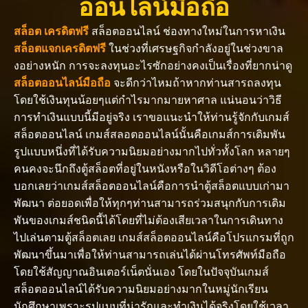
ออนไลน์มือถือ
สล็อต เครดิตฟรี
สล็อตออนไลน์ ช่องทางใหม่ในการหาเงิน
สล็อตแจกเครดิตฟรี
ในช่วงที่เศรษฐกิจกำลังอยู่ในช่วงขาล
งอย่างหนัก การจะลงทุนอะไรซักอย่างคงเป็นเรื่องที่ยากน่าดู
สล็อตออนไลน์มือถือ
จะดีกว่าไหมถ้าหากท่านสารถลงทุน
โดยใช้เงินทุนน้อยๆแต่กำไรมากมายหาศาล แน่นอนว่าวิธี
การทำเงินแบบนี้มีอยู่จริง เราขอแนะนำให้ท่านรู้จักกับเกมส์
สล็อตออนไลน์ เกมส์สลอตออนไลน์นั้นคือเกมส์การเดิมพัน
รูปแบบหนึ่งที่ได้รับความนิยมอย่างมากไปทั่วทั้งโลก หลายๆ
คนคงจะนึกถึงตู้สล็อตที่อยู่ในหนังหรือในวิดีโอต่างๆ ต้อง
บอกเลยว่าเกมส์สล็อตออนไลน์คือการนำตู้สล็อตแบบเก่ามา
พัฒนา ต่อยอดเพื่อให้ทุกๆท่านสามารถร่วมสนุกกับการเดิม
พันของเกมส์ชนิดนี้ได้โดยที่ไม่ต้องเสียเวลาในการเดินทาง
ไปเล่นตามตู้สล็อตเลย เกมส์สล็อตออนไลน์คือโปรแกรมที่ถูก
พัฒนาขึ้นมาเพื่อให้ท่านสามารถเล่นได้ผ่านโทรศัพท์มือถือ
โดยใช้สัญญาณอินเตอร์เน็ตนั่นเอง โดยในปัจจุบันเกมส์
สล็อตออนไลน์ได้รับความนิยมอย่างมากในหมู่นักเรียน
นักศึกษาเพราะรูปแบบที่น่ารักและทำเงินได้จริงโดยใช้เวลา