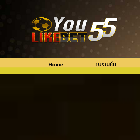
Home
โปรโมชั่น