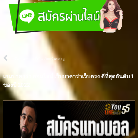
สมัคร แทงบอล ที่เป็น เว็บพนันบอลถูกกฎหมาย แหล่งเดิมพันสำหรับวัยรุ่นยุค 5G
เกมบาคาร่า ออนไลน์ เว็บบาคาร่าเว็บตรง ดีที่สุดอันดับ 1
ของปี 2022