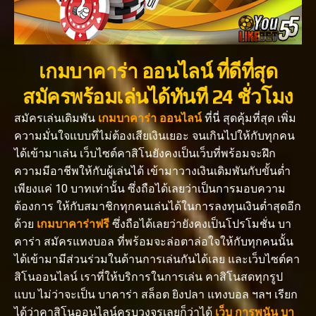
เกมบาคาร่า ออนไลน์ ที่ดีที่สุด
สมัครพร้อมเล่นได้ทันที 24 ชั่วโมง
สมัครเล่นเดิมพัน
เกมบาคาร่า ออนไลน์
ที่นี่ สุดคุ้มที่สุด เพิ่ม
ความมั่นใจแบบที่ไม่ต้องเสียเงินเยอะ จนเกินไปให้กับทุกคน
ได้เข้ามาเล่น เว็บไซต์คาสิโนยังคงเป็นเว็บที่พร้อมจะฝึก
ความมีอาชีพให้กับผู้เล่นได้ เข้ามาวางเงินเดิมพันกับขั้นต่ำ
เพียงแค่ 10 บาทเท่านั้น ซึ่งถือได้เลยว่าเป็นการมอบความ
ต้องการ ให้กับสมาชิกทุกคนเล่นได้ในการลงทุนเงินต่ำสุดอีก
ด้วย
เกมบาคาร่าฟรี
ซึ่งถือได้เลยว่ายังคงเป็นโปรโมชั่น บา
คาร่า สมัครแทงบอล ที่พร้อมจะล่อตาล่อใจให้กับทุกคนนั้น
ได้เข้ามามีส่วนร่วมในด้านการเล่นกันได้เลย และเว็บไซต์คา
สิโนออนไลน์ เราที่ให้บริการในการเล่น คาสิโนสดทุกรูป
แบบ ไม่ว่าจะเป็น บาคาร่า สล็อต ยิงปลา แทงบอล ฯลฯ เรียก
ได้ว่าคาสิโนออนไลน์ครบวงจรเลยก็ว่าได้
เว็บ การพนัน บา