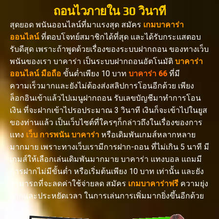
ถอนไวภายใน 30 วินาที
สุดยอด พนันออนไลน์ที่มาแรงสุด สมัคร
เกมบาคาร่า
ออนไลน์
ที่ตอบโจทย์สมาชิกได้ที่สุด และได้รับกระแสตอบ
รับดีสุด เพราะถ้าพูดด้วยเรื่องของระบบฝากถอน ของทางเว็บ
พนันของเรา บาคาร่า เป็นระบบฝากถอนอัตโนมัติ
บาคาร่า
ออนไลน์ มือถือ
ขั้นต่ำเพียง 10 บาท
บาคาร่า 66
ที่มี
ความเร็วมากและยังไม่ต้องส่งสลิปการโอนอีกด้วย เพียง
ล็อกอินเข้าแล้วไปเมนูฝากถอน รับเลขบัญชีมาทำการโอน
เงิน ที่จะฝากเข้าไปรอประมาณ 3 วินาที เงินก็จะเข้าไปในยูส
ของท่านแล้ว เป็นเว็บไซต์ที่ใครๆก็กล่าวถึงในเรื่องของการ
แทง
เว็บ การพนัน บาคาร่า
หรือเดิมพันเกมส์หลากหลาย
มากมาย เพราะทางเว็บเรามีการฝาก-ถอน ที่ไม่เกิน 5 นาที มี
เกมส์ให้เลือกเล่นเดิมพันมากมาย บาคาร่า แทงบอล แถมมี
การฝากไม่มีขั้นต่ำ หรือเริ่มต้นเพียง 10 บาท เท่านั้น และยัง
สามารถที่จะลดค่าใช้จ่ายลด สมัคร
เกมบาคาร่าฟรี
ความยุ่ง
ยากและประหยัดเวลา ในการเล่นการเพิ่มมากยิ่งขึ้นอีกด้วย