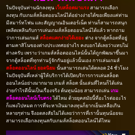
ในปัจจุบันท่านนักลงทุน
เว็บสล็อตมาแรง
สามารถเลือก
ลงทุน กับเกมส์สล็อตออนไลน์ได้อย่างง่ายได้ขอเพียงแค่ท่าน
มีสมาร์ทโฟน และสัญญาณอินเตอร์เน็ต ท่านก็สามารถสนุก
เพลิดเพลินกับการเล่นเกมส์สล็อตออนไลน์ได้แล้ว หากถาม
ว่าการเล่นเกมส์
สล็อตแตกง่ายได้เยอะ
ต่าง จากตู้สล็อตที่อยู่
ตามคาสิโนของต่างประเทศอย่างไร คงบอกได้เลยว่าแทบไม่
ต่างครับ เพราะว่าเกมส์สล็อตออนไลน์นั้นได้ถูกพัฒนาขึ้นมา
จากตู้สล็อตที่ทุกท่านรู้จักกันอยู่แล้วนั้นเอง การเล่นเกมส์
สล็อตออนไลน์ ยอดนิยม
นั้นสามารถเล่นได้ตลอด 24 ชั่วโมง
ในปัจจุบันที่เหล่าผู้ให้บริการได้เปิดบริการการเล่นสล็อต
ออนไลน์อย่างมากมาย เกมส์ สล็อต นั้นเล่นที่ไหนก็ได้เล่น
ง่ายกำไรดีนั้นเป็นเรื่องจริง ต้นทุนน้อย สามารถเล่น
เกม
สล็อตออนไลน์เว็บตรง
ได้ไหม ด้วยยุคสมัยนี้ที่อะไรต่ออะไร
ก็แพงไปหมด การที่จะหาเงินมาลงทุนก็ยากเย็นเหลือเกิน
หลายๆท่าน จึงอดสงสัยไม่ได้เลยว่าการที่เรานั้นทุนน้อยจะ
สามารถเลือกลงทุนสกับเกมส์สล็อตออนไลน์ได้ไหม