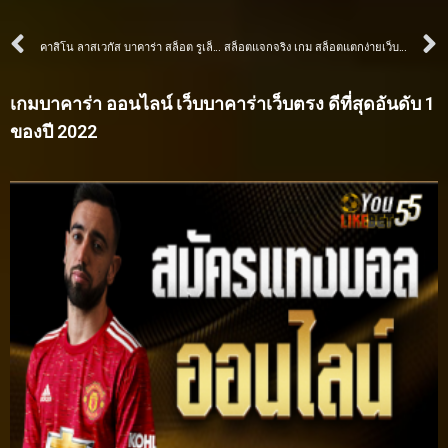
คาสิโน ลาสเวกัส บาคาร่า สล็อต รูเล็ต และอีกนับ10เกมส์ให้เล่นกันจุใจ
สล็อตแจกจริง เกม สล็อตแตกง่ายเว็บตรง เว็บพนันออนไลน์ ที่ได้มาตรฐานปี 2022
เกมบาคาร่า ออนไลน์ เว็บบาคาร่าเว็บตรง ดีที่สุดอันดับ 1
ของปี 2022