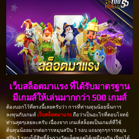
เว็บสล็อตมาแรง ที่ได้รับมาตรฐาน
มีเกมส์ให้เล่นมากกว่า 500 เกมส์
ต้องบอกไว้ที่ตรงนี้เลยครับว่า การที่ท่านทุนน้อยนั้นการ
ลงทุนกับเกมส์
เว็บสล็อตมาแรง
ถือว่าเป็นอะไรที่ตอบโจทย์
ท่านสุดๆเลยละครับ เนื่องจาก เกมส์สล็อตเป็นเกมส์ที่ใช้
ต้นทุนน้อยมากต่อการหมุนสปิน 1 รอบ แถมทุกๆการหมุน
สปิน 1 รอบก็มีสิทธิ์ลุ้นรางวัลแจ็คพอตได้เหมือนกัน เรียกได้