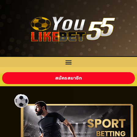
สมัครสมาชิก