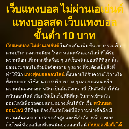
เว็บแทงบอล ไม่ผ่านเอเย่นต์
แทงบอลสด เว็บแทงบอล
ขั้นต่ำ 10 บาท
เว็บแทงบอล ไม่ผ่านเอเย่นต์
ในปัจจุบัน เพิ่มขึ้น อย่างรวดเร็ว
ตามปริมาณความนิยม ในการเล่นพนันออนไลน์ ที่ได้รับ
ความนิยม เพิ่มมากขึ้นเรื่อย ๆ แต่เว็บพนันบอลที่ดีที่สุด นั้น
ย่อมประกอบไปด้วยปัจจัยหลาย ๆ อย่าง ที่จะต้องเป็นสิ่งที่
ทำให้นัก
แทงฟุตบอลออนไลน์
ทั้งหลายได้รับความไว้วางใจ
ทั้งระบบการใช้งาน การบริการต่าง ๆ ผลตอบแทน หรือ
ความมั่นคงทางการเงิน เป็นต้น สิ่งเหล่านี้ เป็นสิ่งที่ทำให้นัก
พนันออนไลน์ เลือกให้เป็นเว็บที่ดีที่สุด ในการเข้าพนัน
ออนไลน์เพื่อผลตอบแทน อย่างเห็นได้ชัด เว็บ
พนันบอล
ออนไลน์
ที่ดีที่สุด ต้องเป็นเว็บไซต์ที่มีความน่าเชื่อถือ มี
ความมั่นคง ความปลอดภัยสูง และที่สำคัญ หน้าตาของ
เว็บไซต์ ที่คุณเลือกที่จะพนันบอลออนไลน์
เว็บบอลเชื่อถือได้