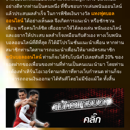
อย่างดีหากท่านเป็นคนหนึ่ง ที่ชื่นชอบการเล่นพนันออนไลน์
แล้วประสบผลสำเร็จ ในการพิชิตเงินรางวัล
แทงฟุตบอล
ออนไลน์
ได้อย่างเห็นผล จึงเกิดการแนะนำ หรือชักชวน
เพื่อน หรือคนใกล้ชิด เพื่ออยากให้ได้ลองเล่น พนันออนไลน์
และอยากให้ประสบ ผลสำเร็จเหมือนกับตัวเอง ทางเว็บพนัน
บอลออนไลน์ที่ดีที่สุด ก็ได้มีโปรโมชั่นแนะนำเพื่อน หากท่าน
สมาชิกท่านใดสามารถแนะนำเพื่อนให้มาสมัครสมาชิก
พนันบอลออนไลน์
ท่านก็จะได้รับโบนัสไปเลยทันที 20% ของ
ยอดฝากของเพื่อนของท่านที่ท่านเป็นคนแนะนำมา โดยท่าน
จะต้องทำเทิร์นโอเวอร์ตามกติกาที่ทางเว็บกำหนด ท่านก็จะ
สามารถถอนเงินออกมาได้ทันทีโดยไม่มีข้อแม้ใด ทั้งสิ้น