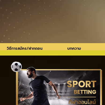
วิธีการสมัคร/ฝากถอน
บทความ