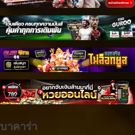
บาคาร่า