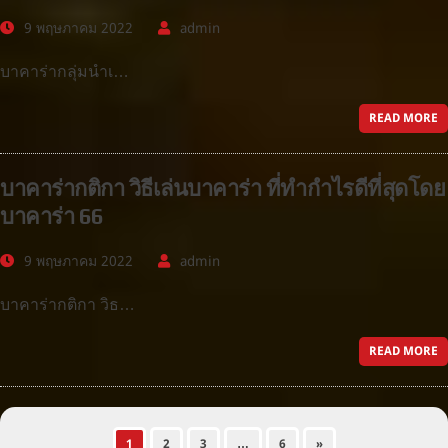
9 พฤษภาคม 2022
admin
บาคาร่ากลุ่มนําเ…
READ MORE
บาคาร่ากติกา วิธีเล่นบาคาร่า ที่ทำกำไรดีที่สุดโดย
บาคาร่า 66
9 พฤษภาคม 2022
admin
บาคาร่ากติกา วิธ…
READ MORE
1
2
3
…
6
»