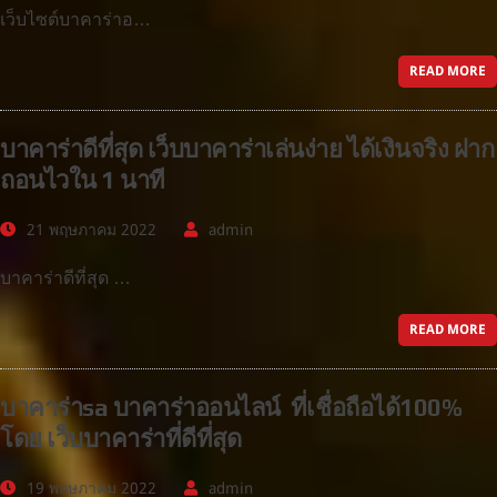
เว็บไซต์บาคาร่าอ…
READ MORE
บาคาร่าดีที่สุด เว็บบาคาร่าเล่นง่าย ได้เงินจริง ฝาก
ถอนไวใน 1 นาที
21 พฤษภาคม 2022
admin
บาคาร่าดีที่สุด …
READ MORE
บาคาร่าsa บาคาร่าออนไลน์ ที่เชื่อถือได้100%
โดย เว็บบาคาร่าที่ดีที่สุด
19 พฤษภาคม 2022
admin