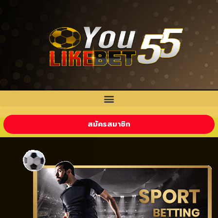
สมัครสมาชิก