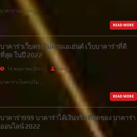
บาคาร่าsa บาคาร่…
READ MORE
บาคาร่าเว็บตรงไม่ผ่านเอเย่นต์ เว็บบาคาร่าที่ดี
ที่สุด ในปี 2022
14 พฤษภาคม 2022
admin
บาคาร่าเว็บตรงไม…
READ MORE
บาคาร่า999 บาคาร่าได้เงินจริง ที่สุดของ บาคาร่า
ออนไลน์ 2022