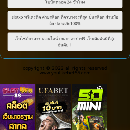
โบนัสตลอด 24 ชั่วโมง
slotxo ฟรีเครดิต ค่ายสล็อต ที่ครบวงจรที่สุด ปั่นสล็อต ผ่านมือ
ถือ ปลอดภัย100%
เว็บไซต์บาคาร่าออนไลน์ เกมบาคาร่าฟรี เว็บเดิมพันดีที่สุด
อันดับ 1
copyright © 2022 all rights reserved
www.youlikebet55.com