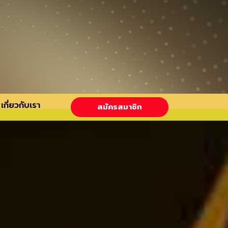
เกี่ยวกับเรา
สมัครสมาชิก